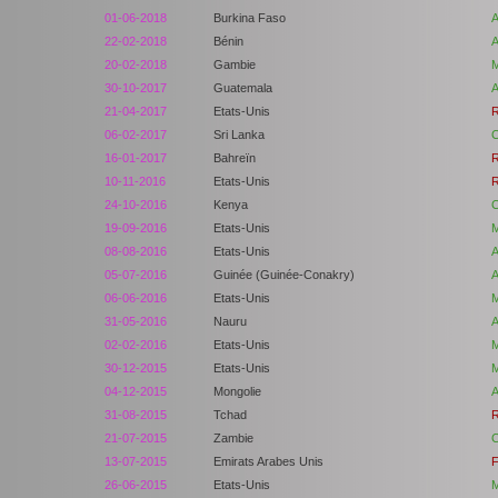
01-06-2018
Burkina Faso
A
22-02-2018
Bénin
A
20-02-2018
Gambie
M
30-10-2017
Guatemala
A
21-04-2017
Etats-Unis
R
06-02-2017
Sri Lanka
C
16-01-2017
Bahreïn
R
10-11-2016
Etats-Unis
R
24-10-2016
Kenya
C
19-09-2016
Etats-Unis
M
08-08-2016
Etats-Unis
A
05-07-2016
Guinée (Guinée-Conakry)
A
06-06-2016
Etats-Unis
M
31-05-2016
Nauru
A
02-02-2016
Etats-Unis
M
30-12-2015
Etats-Unis
M
04-12-2015
Mongolie
A
31-08-2015
Tchad
R
21-07-2015
Zambie
C
13-07-2015
Emirats Arabes Unis
F
26-06-2015
Etats-Unis
M