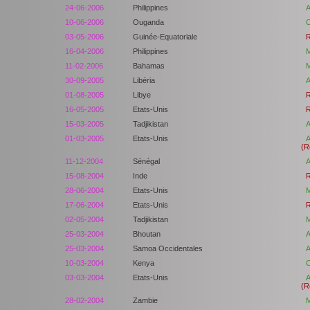
24-06-2006
Philippines
A
10-06-2006
Ouganda
C
03-05-2006
Guinée-Equatoriale
R
16-04-2006
Philippines
M
11-02-2006
Bahamas
M
30-09-2005
Libéria
A
01-08-2005
Libye
R
16-05-2005
Etats-Unis
R
15-03-2005
Tadjikistan
A
01-03-2005
Etats-Unis
A
(R
11-12-2004
Sénégal
A
15-08-2004
Inde
R
28-06-2004
Etats-Unis
M
17-06-2004
Etats-Unis
R
02-05-2004
Tadjikistan
M
25-03-2004
Bhoutan
A
25-03-2004
Samoa Occidentales
A
10-03-2004
Kenya
C
03-03-2004
Etats-Unis
A
(R
28-02-2004
Zambie
M