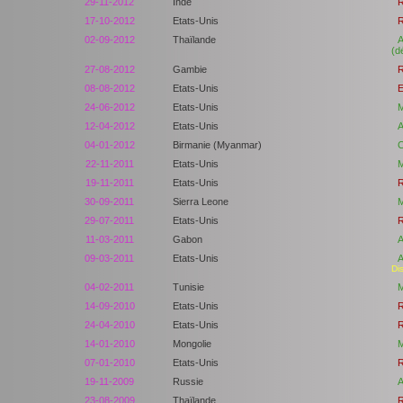
29-11-2012
Inde
R
17-10-2012
Etats-Unis
R
02-09-2012
Thaïlande
A
(d
27-08-2012
Gambie
R
08-08-2012
Etats-Unis
E
24-06-2012
Etats-Unis
M
12-04-2012
Etats-Unis
A
04-01-2012
Birmanie (Myanmar)
C
22-11-2011
Etats-Unis
M
19-11-2011
Etats-Unis
R
30-09-2011
Sierra Leone
M
29-07-2011
Etats-Unis
R
11-03-2011
Gabon
A
09-03-2011
Etats-Unis
A
Di
04-02-2011
Tunisie
M
14-09-2010
Etats-Unis
R
24-04-2010
Etats-Unis
R
14-01-2010
Mongolie
M
07-01-2010
Etats-Unis
R
19-11-2009
Russie
A
23-08-2009
Thaïlande
R