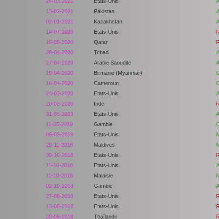
24-03-2021
Etats-Unis
A
13-02-2021
Pakistan
A
02-01-2021
Kazakhstan
A
14-07-2020
Etats-Unis
R
19-05-2020
Qatar
R
28-04-2020
Tchad
A
27-04-2020
Arabie Saoudite
A
19-04-2020
Birmanie (Myanmar)
C
16-04-2020
Cameroun
C
24-03-2020
Etats-Unis
A
20-03-2020
Inde
R
31-05-2019
Etats-Unis
A
11-05-2019
Gambie
C
06-03-2019
Etats-Unis
M
29-11-2018
Maldives
M
30-10-2018
Etats-Unis
R
11-10-2018
Etats-Unis
A
11-10-2018
Malaisie
M
02-10-2018
Gambie
A
27-08-2018
Etats-Unis
R
10-08-2018
Etats-Unis
R
20-06-2018
Thaïlande
R