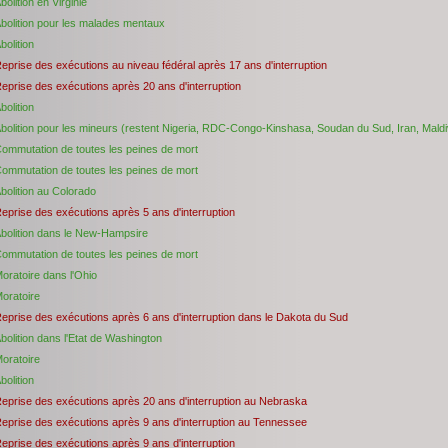
bolition en Virginie
bolition pour les malades mentaux
bolition
eprise des exécutions au niveau fédéral après 17 ans d'interruption
eprise des exécutions après 20 ans d'interruption
bolition
bolition pour les mineurs (restent Nigeria, RDC-Congo-Kinshasa, Soudan du Sud, Iran, Mald
ommutation de toutes les peines de mort
ommutation de toutes les peines de mort
bolition au Colorado
eprise des exécutions après 5 ans d'interruption
bolition dans le New-Hampsire
ommutation de toutes les peines de mort
oratoire dans l'Ohio
oratoire
eprise des exécutions après 6 ans d'interruption dans le Dakota du Sud
bolition dans l'Etat de Washington
oratoire
bolition
eprise des exécutions après 20 ans d'interruption au Nebraska
eprise des exécutions après 9 ans d'interruption au Tennessee
eprise des exécutions après 9 ans d'interruption