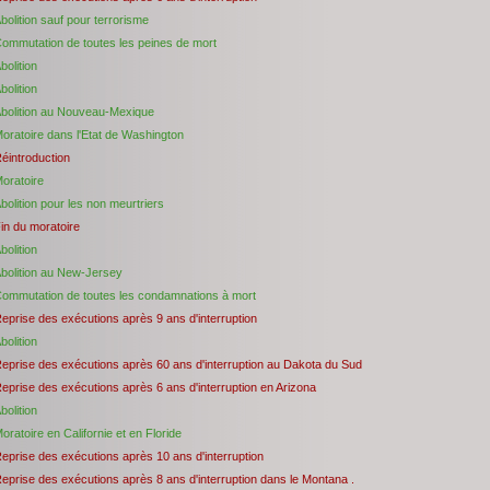
bolition sauf pour terrorisme
ommutation de toutes les peines de mort
bolition
bolition
bolition au Nouveau-Mexique
oratoire dans l'Etat de Washington
éintroduction
oratoire
bolition pour les non meurtriers
in du moratoire
bolition
bolition au New-Jersey
ommutation de toutes les condamnations à mort
eprise des exécutions après 9 ans d'interruption
bolition
eprise des exécutions après 60 ans d'interruption au Dakota du Sud
eprise des exécutions après 6 ans d'interruption en Arizona
bolition
oratoire en Californie et en Floride
eprise des exécutions après 10 ans d'interruption
eprise des exécutions après 8 ans d'interruption dans le Montana .