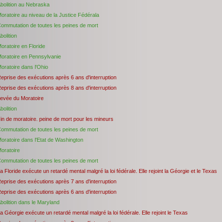
bolition au Nebraska
oratoire au niveau de la Justice Fédérala
ommutation de toutes les peines de mort
bolition
oratoire en Floride
oratoire en Pennsylvanie
oratoire dans l'Ohio
eprise des exécutions après 6 ans d'interruption
eprise des exécutions après 8 ans d'interruption
evée du Moratoire
bolition
in de moratoire. peine de mort pour les mineurs
ommutation de toutes les peines de mort
oratoire dans l'Etat de Washington
oratoire
ommutation de toutes les peines de mort
a Floride exécute un retardé mental malgré la loi fédérale. Elle rejoint la Géorgie et le Texas
eprise des exécutions après 7 ans d'interruption
eprise des exécutions après 6 ans d'interruption
bolition dans le Maryland
a Géorgie exécute un retardé mental malgré la loi fédérale. Elle rejoint le Texas