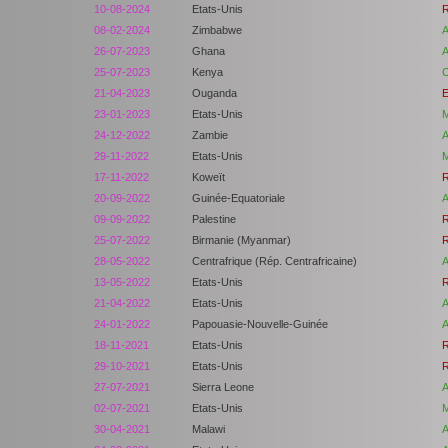
10-08-2024
Etats-Unis
R
08-02-2024
Zimbabwe
A
26-07-2023
Ghana
A
25-07-2023
Kenya
C
21-04-2023
Ouganda
E
23-01-2023
Etats-Unis
M
24-12-2022
Zambie
A
29-11-2022
Etats-Unis
M
17-11-2022
Koweït
R
20-09-2022
Guinée-Equatoriale
A
09-09-2022
Palestine
R
25-07-2022
Birmanie (Myanmar)
R
28-05-2022
Centrafrique (Rép. Centrafricaine)
A
13-05-2022
Etats-Unis
R
21-04-2022
Etats-Unis
A
24-01-2022
Papouasie-Nouvelle-Guinée
A
18-11-2021
Etats-Unis
R
29-10-2021
Etats-Unis
R
27-07-2021
Sierra Leone
A
02-07-2021
Etats-Unis
M
30-04-2021
Malawi
A