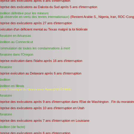
eprise des exécutions après 8 ans d'interruption
eprise des exécutions au Dakota du Sud après 5 ans d'interruption
bolition définitive pour les mineurs
éjà observée en vertu des textes internationaux)
(Restent Arabie S., Nigeria, Iran, RDC-Con
eprise des exécutions après 27 ans d'interruption
xécution d'un déficient mental au Texas malgré la loi fédérale
oratoire en Arkansas
bolition au Connecticut
ommutation de toutes les condamnations à mort
oratoire dans l'Oregon
eprise exécution dans l'Idaho après 16 ans d'interruption
oratoire
eprise exécution au Delaware après 6 ans d'interruption
bolition
bolition en Illinois
scours historique du Gouverneur Ryan (10/01/2003)
oratoire
eprise des exécutions après 9 ans d'interruption dans l'Etat de Washington . Fin du moratoir
eprise des exécutions après 10 ans d'interruption en Utah
oratoire
eprise des exécutions après 7 ans d'interruption en Louisiane
bolition (de facto)
eprise des exécutions après 6 ans d'interruption