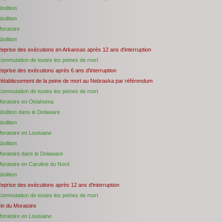
bolition
bolition
oratoire
bolition
eprise des exécutions en Arkansas après 12 ans d'interruption
ommutation de toutes les peines de mort
eprise des exécutions après 6 ans d'interruption
établissement de la peine de mort au Nebraska par référendum
ommutation de toutes les peines de mort
oratoire en Oklahoma
bolition dans le Delaware
bolition
oratoire en Louisiane
bolition
oratoire dans le Delaware
oratoire en Caroline du Nord
bolition
eprise des exécutions après 12 ans d'interruption
ommutation de toutes les peines de mort
in du Moratoire
oratoire en Louisiane