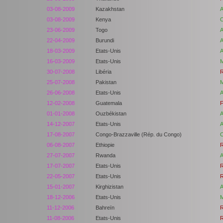
03-08-2009
Kazakhstan
A
03-08-2009
Kenya
C
23-06-2009
Togo
A
22-04-2009
Burundi
A
18-03-2009
Etats-Unis
A
16-03-2009
Etats-Unis
M
30-07-2008
Libéria
R
25-07-2008
Pakistan
M
26-06-2008
Etats-Unis
A
12-02-2008
Guatemala
F
01-01-2008
Ouzbékistan
A
14-12-2007
Etats-Unis
A
17-08-2007
Congo-Brazzaville (Rép. du Congo)
C
06-08-2007
Ethiopie
R
27-07-2007
Rwanda
A
17-07-2007
Etats-Unis
R
22-05-2007
Etats-Unis
R
15-01-2007
Kirghizistan
A
18-12-2006
Etats-Unis
M
11-12-2006
Bahreïn
R
11-08-2006
Etats-Unis
R