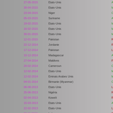
27-05-2015
Etats-Unis
A
30-04-2015
Etats-Unis
M
23-04-2015
Niger
C
05-03-2015
Suriname
A
19-02-2015
Etats-Unis
M
16-02-2015
Etats-Unis
M
30-01-2015
Etats-Unis
M
12-01-2015
Pakistan
R
22-12-2014
Jordanie
R
17-12-2014
Pakistan
L
10-12-2014
Madagascar
A
27-04-2014
Maldives
F
20-02-2014
Cameroun
C
12-02-2014
Etats-Unis
M
12-02-2014
Emirats Arabes Unis
M
04-01-2014
Birmanie (Myanmar)
C
06-08-2013
Etats-Unis
L
25-06-2013
Nigéria
R
02-04-2013
Koweït
R
15-03-2013
Etats-Unis
A
22-02-2013
Etats-Unis
L