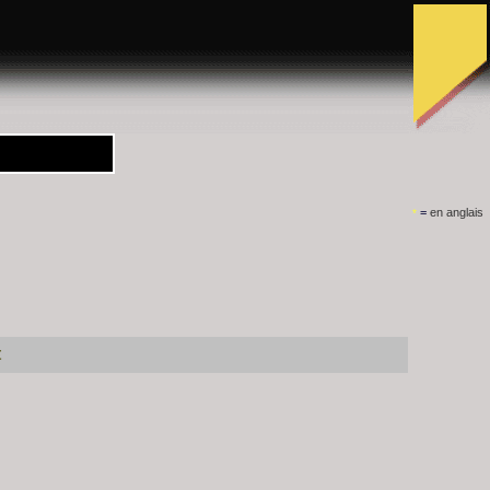
=
en anglais
*
t