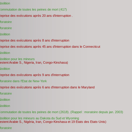
bolition
ommutation de toutes les peines de mort (417)
eprise des exécutions après 20 ans d'interruption .
oratoire
oratoire
bolition
eprise des exécutions après 8 ans d'interruption
eprise des exécutions après 45 ans d'interruption dans le Connecticut
bolition
bolition pour les mineurs
estent Arabie S., Nigeria, Iran, Congo-Kinshasa)
bolition
eprise des exécutions après 9 ans d'interruption
oratoire dans l'Etat de New-York
eprise des exécutions après 6 ans d'interruption dans le Maryland
oratoire
bolition
bolition
ommutation de toutes les peines de mort (2618). (Rappel : moratoire depuis jan. 2003)
bolition pour les mineurs au Dakota du Sud et Wyoming
estent Arabie S., Nigéria, Iran, Congo-Kinshasa et 19 Etats des Etats-Unis)
oratoire