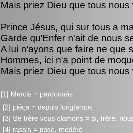
Mais priez Dieu que tous nous 
Prince Jésus, qui sur tous a mais
Garde qu'Enfer n'ait de nous se
A lui n'ayons que faire ne que s
Hommes, ici n'a point de moque
Mais priez Dieu que tous nous 
[1] Mercis = pardonnés
[2] piéça = depuis longtemps
[3] Se frère vous clamons = si, frère, no
[4] rassis = posé, modéré