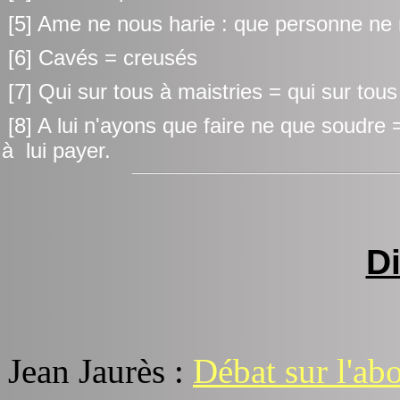
[5] Ame ne nous harie : que personne ne
[6] Cavés = creusés
[7] Qui sur tous à maistries = qui sur tous
[8] A lui n'ayons que faire ne que soudre =
à lui payer.
D
Jean Jaurès :
Débat sur l'abo