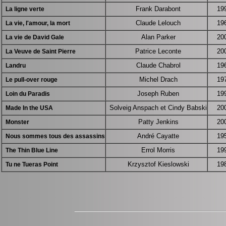
Frank Darabont
19
La ligne verte
Claude Lelouch
19
La vie, l'amour, la mort
Alan Parker
20
La vie de David Gale
Patrice Leconte
20
La Veuve de Saint Pierre
Claude Chabrol
19
Landru
Michel Drach
19
Le pull-over rouge
Joseph Ruben
19
Loin du Paradis
Solveig Anspach et Cindy Babski
20
Made In the USA
Patty Jenkins
20
Monster
André Cayatte
19
Nous sommes tous des assassins
Errol Morris
19
The Thin Blue Line
Krzysztof Kieslowski
19
Tu ne Tueras Point