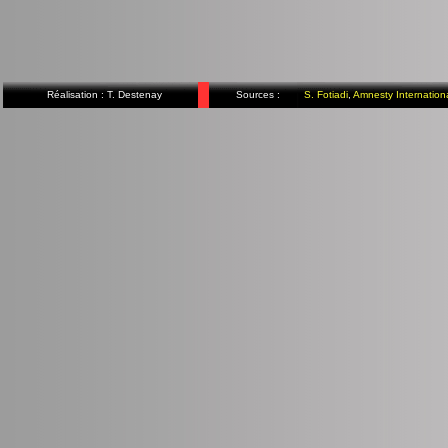
Réalisation : T. Destenay
Sources :
S. Fotiadi
,
Amnesty Internation