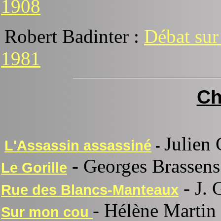
1908
Robert Badinter :
Débat sur 
1981
Ch
Julien 
L'Assassin assassiné
-
- Georges Brassens
Le Gorille
- J. 
Rue des Blancs-Manteaux
- Hélène Martin
Sur mon cou