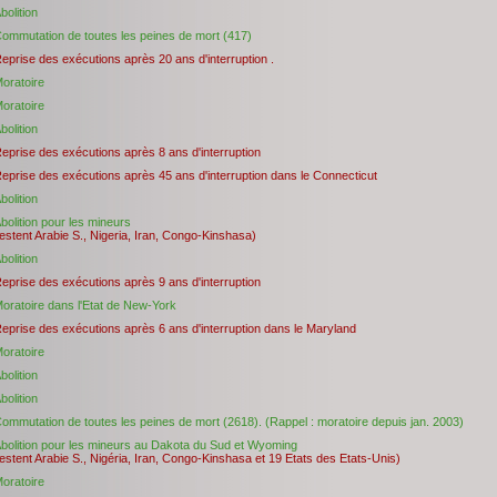
bolition
ommutation de toutes les peines de mort (417)
eprise des exécutions après 20 ans d'interruption .
oratoire
oratoire
bolition
eprise des exécutions après 8 ans d'interruption
eprise des exécutions après 45 ans d'interruption dans le Connecticut
bolition
bolition pour les mineurs
estent Arabie S., Nigeria, Iran, Congo-Kinshasa)
bolition
eprise des exécutions après 9 ans d'interruption
oratoire dans l'Etat de New-York
eprise des exécutions après 6 ans d'interruption dans le Maryland
oratoire
bolition
bolition
ommutation de toutes les peines de mort (2618). (Rappel : moratoire depuis jan. 2003)
bolition pour les mineurs au Dakota du Sud et Wyoming
estent Arabie S., Nigéria, Iran, Congo-Kinshasa et 19 Etats des Etats-Unis)
oratoire