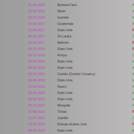
01-06-2018
Burkina Faso
A
22-02-2018
Bénin
A
20-02-2018
Gambie
M
30-10-2017
Guatemala
A
21-04-2017
Etats-Unis
R
06-02-2017
Sri Lanka
C
16-01-2017
Bahreïn
R
10-11-2016
Etats-Unis
R
24-10-2016
Kenya
C
19-09-2016
Etats-Unis
M
08-08-2016
Etats-Unis
A
05-07-2016
Guinée (Guinée-Conakry)
A
06-06-2016
Etats-Unis
M
31-05-2016
Nauru
A
02-02-2016
Etats-Unis
M
30-12-2015
Etats-Unis
M
04-12-2015
Mongolie
A
31-08-2015
Tchad
R
21-07-2015
Zambie
C
13-07-2015
Emirats Arabes Unis
F
26-06-2015
Etats-Unis
M