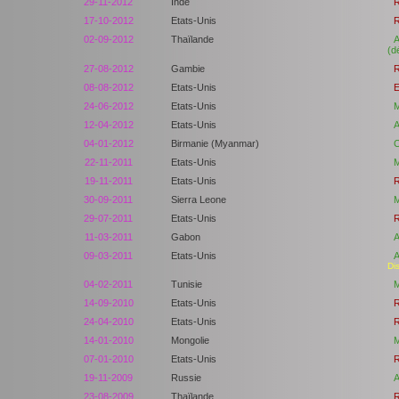
29-11-2012
Inde
R
17-10-2012
Etats-Unis
R
02-09-2012
Thaïlande
A
(d
27-08-2012
Gambie
R
08-08-2012
Etats-Unis
E
24-06-2012
Etats-Unis
M
12-04-2012
Etats-Unis
A
04-01-2012
Birmanie (Myanmar)
C
22-11-2011
Etats-Unis
M
19-11-2011
Etats-Unis
R
30-09-2011
Sierra Leone
M
29-07-2011
Etats-Unis
R
11-03-2011
Gabon
A
09-03-2011
Etats-Unis
A
Di
04-02-2011
Tunisie
M
14-09-2010
Etats-Unis
R
24-04-2010
Etats-Unis
R
14-01-2010
Mongolie
M
07-01-2010
Etats-Unis
R
19-11-2009
Russie
A
23-08-2009
Thaïlande
R