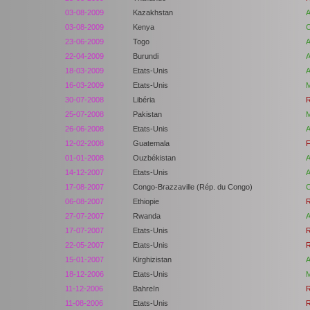
03-08-2009
Kazakhstan
A
03-08-2009
Kenya
C
23-06-2009
Togo
A
22-04-2009
Burundi
A
18-03-2009
Etats-Unis
A
16-03-2009
Etats-Unis
M
30-07-2008
Libéria
R
25-07-2008
Pakistan
M
26-06-2008
Etats-Unis
A
12-02-2008
Guatemala
F
01-01-2008
Ouzbékistan
A
14-12-2007
Etats-Unis
A
17-08-2007
Congo-Brazzaville (Rép. du Congo)
C
06-08-2007
Ethiopie
R
27-07-2007
Rwanda
A
17-07-2007
Etats-Unis
R
22-05-2007
Etats-Unis
R
15-01-2007
Kirghizistan
A
18-12-2006
Etats-Unis
M
11-12-2006
Bahreïn
R
11-08-2006
Etats-Unis
R