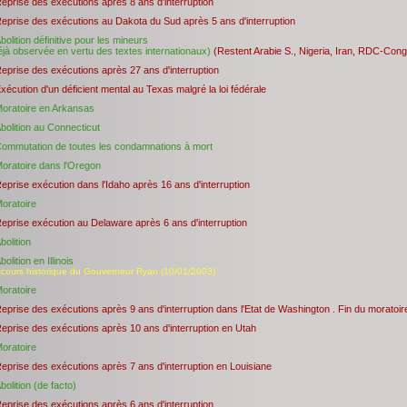
eprise des exécutions après 8 ans d'interruption
eprise des exécutions au Dakota du Sud après 5 ans d'interruption
bolition définitive pour les mineurs
éjà observée en vertu des textes internationaux)
(Restent Arabie S., Nigeria, Iran, RDC-Con
eprise des exécutions après 27 ans d'interruption
xécution d'un déficient mental au Texas malgré la loi fédérale
oratoire en Arkansas
bolition au Connecticut
ommutation de toutes les condamnations à mort
oratoire dans l'Oregon
eprise exécution dans l'Idaho après 16 ans d'interruption
oratoire
eprise exécution au Delaware après 6 ans d'interruption
bolition
bolition en Illinois
scours historique du Gouverneur Ryan (10/01/2003)
oratoire
eprise des exécutions après 9 ans d'interruption dans l'Etat de Washington . Fin du moratoir
eprise des exécutions après 10 ans d'interruption en Utah
oratoire
eprise des exécutions après 7 ans d'interruption en Louisiane
bolition (de facto)
eprise des exécutions après 6 ans d'interruption