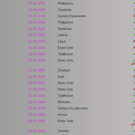
24-06-2006
Philippines
A
10-06-2006
Ouganda
C
03-05-2006
Guinée-Equatoriale
R
16-04-2006
Philippines
M
11-02-2006
Bahamas
M
30-09-2005
Libéria
A
01-08-2005
Libye
R
16-05-2005
Etats-Unis
R
15-03-2005
Tadjikistan
A
01-03-2005
Etats-Unis
A
(R
11-12-2004
Sénégal
A
15-08-2004
Inde
R
28-06-2004
Etats-Unis
M
17-06-2004
Etats-Unis
R
02-05-2004
Tadjikistan
M
25-03-2004
Bhoutan
A
25-03-2004
Samoa Occidentales
A
10-03-2004
Kenya
C
03-03-2004
Etats-Unis
A
(R
28-02-2004
Zambie
M