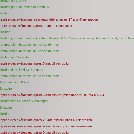
bolition en Virginie
bolition pour les malades mentaux
bolition
eprise des exécutions au niveau fédéral après 17 ans d'interruption
eprise des exécutions après 20 ans d'interruption
bolition
bolition pour les mineurs (restent Nigeria, RDC-Congo-Kinshasa, Soudan du Sud, Iran, Mald
ommutation de toutes les peines de mort
ommutation de toutes les peines de mort
bolition au Colorado
eprise des exécutions après 5 ans d'interruption
bolition dans le New-Hampsire
ommutation de toutes les peines de mort
oratoire dans l'Ohio
oratoire
eprise des exécutions après 6 ans d'interruption dans le Dakota du Sud
bolition dans l'Etat de Washington
oratoire
bolition
eprise des exécutions après 20 ans d'interruption au Nebraska
eprise des exécutions après 9 ans d'interruption au Tennessee
eprise des exécutions après 9 ans d'interruption