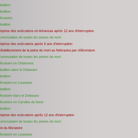
bolition
bolition
oratoire
bolition
eprise des exécutions en Arkansas après 12 ans d'interruption
ommutation de toutes les peines de mort
eprise des exécutions après 6 ans d'interruption
établissement de la peine de mort au Nebraska par référendum
ommutation de toutes les peines de mort
oratoire en Oklahoma
bolition dans le Delaware
bolition
oratoire en Louisiane
bolition
oratoire dans le Delaware
oratoire en Caroline du Nord
bolition
eprise des exécutions après 12 ans d'interruption
ommutation de toutes les peines de mort
in du Moratoire
oratoire en Louisiane