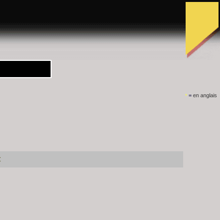
=
en anglais
*
t