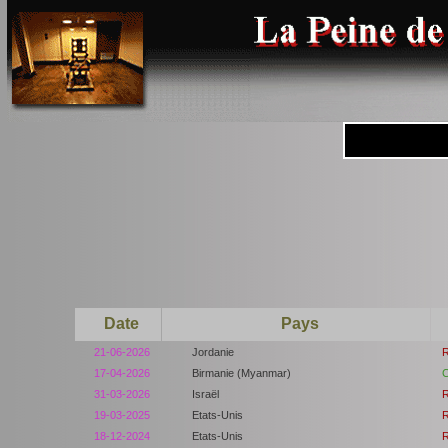
Date
Pays
21-06-2026
Jordanie
R
17-04-2026
Birmanie (Myanmar)
C
31-03-2026
Israël
R
19-03-2025
Etats-Unis
R
18-12-2024
Etats-Unis
R