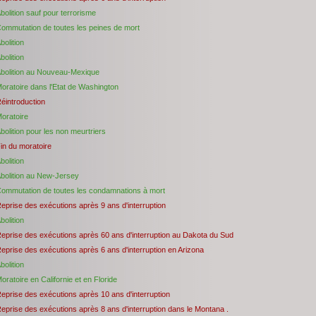
bolition sauf pour terrorisme
ommutation de toutes les peines de mort
bolition
bolition
bolition au Nouveau-Mexique
oratoire dans l'Etat de Washington
éintroduction
oratoire
bolition pour les non meurtriers
in du moratoire
bolition
bolition au New-Jersey
ommutation de toutes les condamnations à mort
eprise des exécutions après 9 ans d'interruption
bolition
eprise des exécutions après 60 ans d'interruption au Dakota du Sud
eprise des exécutions après 6 ans d'interruption en Arizona
bolition
oratoire en Californie et en Floride
eprise des exécutions après 10 ans d'interruption
eprise des exécutions après 8 ans d'interruption dans le Montana .