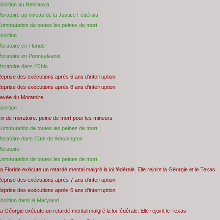
bolition au Nebraska
oratoire au niveau de la Justice Fédérala
ommutation de toutes les peines de mort
bolition
oratoire en Floride
oratoire en Pennsylvanie
oratoire dans l'Ohio
eprise des exécutions après 6 ans d'interruption
eprise des exécutions après 8 ans d'interruption
evée du Moratoire
bolition
in de moratoire. peine de mort pour les mineurs
ommutation de toutes les peines de mort
oratoire dans l'Etat de Washington
oratoire
ommutation de toutes les peines de mort
a Floride exécute un retardé mental malgré la loi fédérale. Elle rejoint la Géorgie et le Texas
eprise des exécutions après 7 ans d'interruption
eprise des exécutions après 6 ans d'interruption
bolition dans le Maryland
a Géorgie exécute un retardé mental malgré la loi fédérale. Elle rejoint le Texas