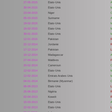
27-05-2015
Etats-Unis
A
30-04-2015
Etats-Unis
M
23-04-2015
Niger
C
05-03-2015
Suriname
A
19-02-2015
Etats-Unis
M
16-02-2015
Etats-Unis
M
30-01-2015
Etats-Unis
M
12-01-2015
Pakistan
R
22-12-2014
Jordanie
R
17-12-2014
Pakistan
L
10-12-2014
Madagascar
A
27-04-2014
Maldives
F
20-02-2014
Cameroun
C
12-02-2014
Etats-Unis
M
12-02-2014
Emirats Arabes Unis
M
04-01-2014
Birmanie (Myanmar)
C
06-08-2013
Etats-Unis
L
25-06-2013
Nigéria
R
02-04-2013
Koweït
R
15-03-2013
Etats-Unis
A
22-02-2013
Etats-Unis
L