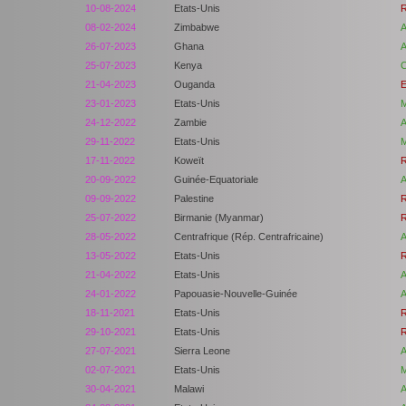
10-08-2024
Etats-Unis
R
08-02-2024
Zimbabwe
A
26-07-2023
Ghana
A
25-07-2023
Kenya
C
21-04-2023
Ouganda
E
23-01-2023
Etats-Unis
M
24-12-2022
Zambie
A
29-11-2022
Etats-Unis
M
17-11-2022
Koweït
R
20-09-2022
Guinée-Equatoriale
A
09-09-2022
Palestine
R
25-07-2022
Birmanie (Myanmar)
R
28-05-2022
Centrafrique (Rép. Centrafricaine)
A
13-05-2022
Etats-Unis
R
21-04-2022
Etats-Unis
A
24-01-2022
Papouasie-Nouvelle-Guinée
A
18-11-2021
Etats-Unis
R
29-10-2021
Etats-Unis
R
27-07-2021
Sierra Leone
A
02-07-2021
Etats-Unis
M
30-04-2021
Malawi
A