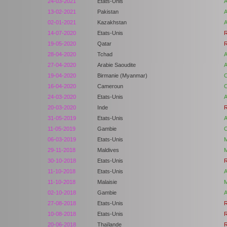
24-03-2021
Etats-Unis
A
13-02-2021
Pakistan
A
02-01-2021
Kazakhstan
A
14-07-2020
Etats-Unis
R
19-05-2020
Qatar
R
28-04-2020
Tchad
A
27-04-2020
Arabie Saoudite
A
19-04-2020
Birmanie (Myanmar)
C
16-04-2020
Cameroun
C
24-03-2020
Etats-Unis
A
20-03-2020
Inde
R
31-05-2019
Etats-Unis
A
11-05-2019
Gambie
C
06-03-2019
Etats-Unis
M
29-11-2018
Maldives
M
30-10-2018
Etats-Unis
R
11-10-2018
Etats-Unis
A
11-10-2018
Malaisie
M
02-10-2018
Gambie
A
27-08-2018
Etats-Unis
R
10-08-2018
Etats-Unis
R
20-06-2018
Thaïlande
R