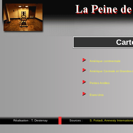
Cart
Amérique continentale
Amérique Centrale et Grandes A
Petites Antilles
Etats-Unis
Réalisation : T. Destenay
Sources :
S. Fotiadi
,
Amnesty Internationa